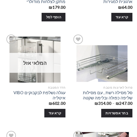
ארגונית למגירות
מתקן לצלחות מודולרי
₪
179.00
₪
64.00
קרא עוד
הוסף לסל
Add to
Add to
המלאי אזל
wishlist
wishlist
פרזול לארונות מטבח
חדר המטבח
סל מסילה רשת , עם מסילות
עגלה נשלפת לבקבוקים VIBO
שליפה כפולה ובלימה שקטה
איטליה
₪
602.00
₪
314.00
–
₪
247.00
בחר אפשרויות
קרא עוד
למוצר
זה
יש