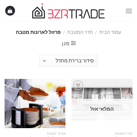
Ski
t
conten
עמוד הבית
/
חדר המטבח
/
פרזול לארונות מטבח
סנן
Add to
Add to
המלאי אזל
wishlist
wishlist
חדר המטבח
אביזרי מטבח