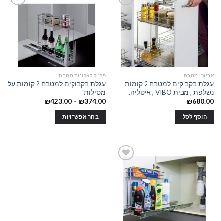
מספר
סוגים.
ניתן
Add to
Add to
לבחור
wishlist
wishlist
את
האפשרויות
בעמוד
אביזרי מטבח
פרזול לארונות מטבח
המוצר
עגלת בקבוקים למטבח 2 קומות
עגלת בקבוקים למטבח 2 קומות על
נשלפת , מבית VIBO , איטליה.
מסילות
₪
423.00
–
₪
374.00
₪
680.00
הוסף לסל
בחר אפשרויות
למוצר
זה
יש
מספר
סוגים.
ניתן
Add to
לבחור
wishlist
את
האפשרויות