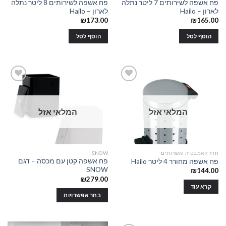
פח אשפה לשירותים 7 ליטר נתלה
פח אשפה לשירותים 8 ליטר נתלה
לארון – Hailo
לארון – Hailo
₪
173.00
₪
165.00
הוסף לסל
הוסף לסל
Add to
Add to
המלאי אזל
המלאי אזל
wishlist
wishlist
חדר האמבטיה והשרותים
SNOW
פח אשפה קטן עם מכסה – דגם
פח אשפה מחורר 4 ליטר Hailo
SNOW
₪
144.00
₪
279.00
קרא עוד
בחר אפשרויות
למוצר
זה