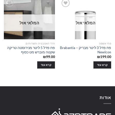
יש
מספר
סוגים.
ניתן
Add to
Add to
המלאי אזל
המלאי אזל
לבחור
wishlist
wishlist
את
האפשרויות
בעמוד
פחי אשפה
חדר האמבטיה והשרותים
המוצר
פח פדל 3 ליטר מבריק Brabantia –
פח פדל 5 ליטר מנירוסטה טריקה
NewIcon
שקטה מוברש מט כסוף
₪
99.00
₪
199.00
קרא עוד
קרא עוד
אודות